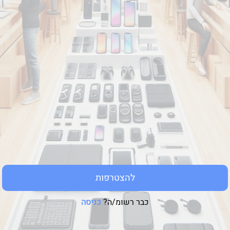
להצטרפות
כבר רשומ/ה?
כניסה